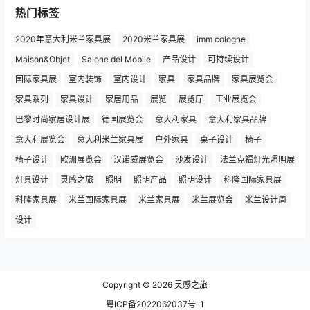
热门标签
2020年意大利米兰家具展
2020米兰家具展
imm cologne
Maison&Objet
Salone del Mobile
产品设计
可持续设计
国际家具展
室内装饰
室内设计
家具
家具品牌
家具展览会
家具系列
家具设计
家居用品
展览
展览厅
工业展览会
巴黎时尚家居设计展
德国展览会
意大利家具
意大利家具品牌
意大利展览会
意大利米兰家具展
户外家具
桌子设计
椅子
椅子设计
欧洲展览会
汉诺威展览会
沙发设计
法兰克福灯光照明展
灯具设计
灵感之旅
照明
照明产品
照明设计
科隆国际家具展
科隆家具展
米兰国际家具展
米兰家具展
米兰展览会
米兰设计周
设计
Copyright © 2026
灵感之旅
粤ICP备2022062037号-1