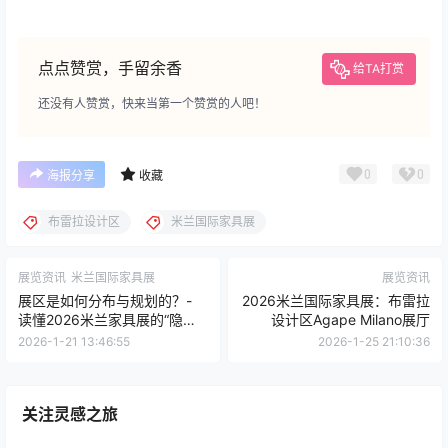
点点赞赏，手留余香
给TA打赏
还没有人赞赏，快来当第一个赞赏的人吧！
0
0
海报分享
收藏
布雷拉设计区
米兰国际家具展
展览资讯
米兰国际家具展
展览资讯
展区是如何分布与规划的？-
2026米兰国际家具展：布雷拉
读懂2026米兰家具展的“隐藏
设计区Agape Milano展厅
逻辑”
2026-1-21 13:46:55
2026-1-25 21:10:36
关注灵感之旅