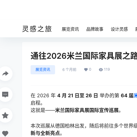
灵感之旅
展览资讯
品牌故事
设计灵感
通往2026米兰国际家具展之路：Sal
0
119
展览资讯
6 个月前
在 2026 年
4 月 21 日至 26 日
举办的第
64 届
启程。
这就是——
米兰国际家具展国际宣传巡展
。
本次巡展从德国柏林出发，随后将前往多个世界
新与全新亮点
。