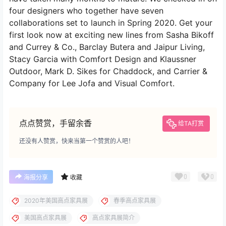
four designers who together have seven
collaborations set to launch in Spring 2020. Get your
first look now at exciting new lines from Sasha Bikoff
and Currey & Co., Barclay Butera and Jaipur Living,
Stacy Garcia with Comfort Design and Klaussner
Outdoor, Mark D. Sikes for Chaddock, and Carrier &
Company for Lee Jofa and Visual Comfort.
点点赞赏，手留余香
给TA打赏
还没有人赞赏，快来当第一个赞赏的人吧！
0
0
海报分享
收藏
2020年美国高点家具展
春季高点家具展
美国高点家具展
高点家具展简介