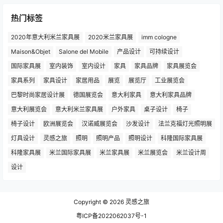
热门标签
2020年意大利米兰家具展
2020米兰家具展
imm cologne
Maison&Objet
Salone del Mobile
产品设计
可持续设计
国际家具展
室内装饰
室内设计
家具
家具品牌
家具展览会
家具系列
家具设计
家居用品
展览
展览厅
工业展览会
巴黎时尚家居设计展
德国展览会
意大利家具
意大利家具品牌
意大利展览会
意大利米兰家具展
户外家具
桌子设计
椅子
椅子设计
欧洲展览会
汉诺威展览会
沙发设计
法兰克福灯光照明展
灯具设计
灵感之旅
照明
照明产品
照明设计
科隆国际家具展
科隆家具展
米兰国际家具展
米兰家具展
米兰展览会
米兰设计周
设计
Copyright © 2026
灵感之旅
粤ICP备2022062037号-1