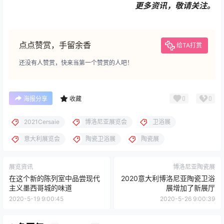
更多资讯，敬请关注。
点点赞赏，手留余香
给TA打赏
还没有人赞赏，快来当第一个赞赏的人吧！
0
0
海报分享
收藏
2021Cersaie
博洛尼亚展览会
卫浴展
意大利展览会
陶瓷卫浴展
陶瓷展
展览资讯
博洛尼亚陶瓷展
在这个新的陈列室中品尝现代
2020意大利博洛尼亚陶瓷卫浴
主义墨西哥城的味道
展增加了新展厅
2020-5-19 9:00:45
2020-5-26 9:00:39