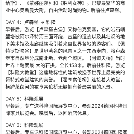
门，星光大道；协和广场，埃菲尔铁塔。
DAY 3：巴黎 → 卢森堡
早餐后，领略世界文化艺术殿堂卢【浮宫博物馆】，馆内
有多达40万件艺术收藏。藏品中有被誉为世界三宝的《维
纳斯》、《蒙娜丽莎》和《胜利女神》。巴黎最繁华的商
业中心奥斯曼大街，自由活动时尚购物…后前往卢森堡。
DAY 4：卢森堡 → 科隆
早餐后，游览【卢森堡古堡】又称伯克要塞，它的岩石峭
壁塔被阿尔泽特河三面环绕，古堡的遗迹以及其壮观的地
下美术馆及走廊继续吸引着来自世界各地的游客们。【佩
特罗斯峡谷】是世界著名的风景区之一东西走向，将卢森
堡市自然地分成南北新、老两个城区。【阿道夫桥】当时
世界上跨度最 大的石拱，全长153米。后前往科隆，游览
【科隆大教堂】这座地标性的建筑被授予世界上最完美的
哥特式教堂建筑的美誉。【霍亨索伦桥】连接着大教堂，
横跨莱茵河的霍亨索伦桥无疑拥有着最美丽的风景。
DAY 5：科隆观展