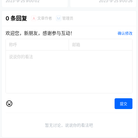
展览资讯
科隆国际家具展
展览资讯
科隆国际家具展
2024科隆国际家具展门票|行
2024德国科隆家具展价格|行
程五：科隆家具展+北欧三国
程四：科隆家具展+意大利10
11天峡湾探索之旅
天文艺复兴之旅
2023-9-25 9:00:02
2023-9-25 9:00:26
0 条回复
文章作者
管理员
A
M
欢迎您，新朋友，感谢参与互动！
确认修改
提交