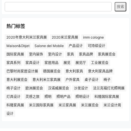
故事.
咨询电话：0755-2309 7239
设计游学：181 2626 8681
设计游学：181 2626 8601
热门标签
2020年意大利米兰家具展
2020米兰家具展
imm cologne
Maison&Objet
Salone del Mobile
产品设计
可持续设计
国际家具展
室内装饰
室内设计
家具
家具品牌
家具展览会
家具系列
家具设计
家居用品
展览
展览厅
工业展览会
巴黎时尚家居设计展
德国展览会
意大利家具
意大利家具品牌
意大利展览会
意大利米兰家具展
户外家具
桌子设计
椅子
椅子设计
欧洲展览会
汉诺威展览会
沙发设计
法兰克福灯光照明展
灯具设计
灵感之旅
照明
照明产品
照明设计
科隆国际家具展