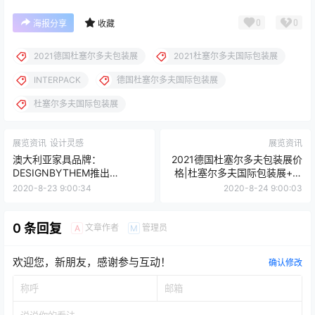
0
0
海报分享
收藏
2021德国杜塞尔多夫包装展
2021杜塞尔多夫国际包装展
INTERPACK
德国杜塞尔多夫国际包装展
杜塞尔多夫国际包装展
展览资讯
设计灵感
展览资讯
澳大利亚家具品牌：
2021德国杜塞尔多夫包装展价
DESIGNBYTHEM推出
格|杜塞尔多夫国际包装展+意
AUGUST LOUNGE系列
大利10天文艺复兴之旅
2020-8-23 9:00:34
2020-8-24 9:00:03
0 条回复
文章作者
管理员
A
M
欢迎您，新朋友，感谢参与互动！
确认修改