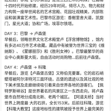
十四时代开始修建，经历29年时间，倾尽人力、物力和财
力构筑一座举世闻名的艺术宫殿、花园壮观精美，内部陈
设和装潢富艺术性。巴黎市区游览：香榭里舍大道，凯旋
门，星光大道；协和广场，埃菲尔铁塔。
DAY 3：巴黎 → 卢森堡
早餐后，领略世界文化艺术殿堂卢【浮宫博物馆】，馆内
有多达40万件艺术收藏。藏品中有被誉为世界三宝的《维
纳斯》、《蒙娜丽莎》和《胜利女神》。巴黎最繁华的商
业中心奥斯曼大街，自由活动时尚购物…后前往卢森堡。
DAY 4：卢森堡 → 科隆
早餐后，游览【卢森堡古堡】又称伯克要塞，它的岩石峭
壁塔被阿尔泽特河三面环绕，古堡的遗迹以及其壮观的地
下美术馆及走廊继续吸引着来自世界各地的游客们。【佩
特罗斯峡谷】是世界著名的风景区之一东西走向，将卢森
堡市自然地分成南北新、老两个城区。【阿道夫桥】当时
世界上跨度最 大的石拱，全长153米。后前往科隆，游览
【科隆大教堂】这座地标性的建筑被授予世界上最完美的