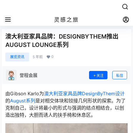
灵感之旅
澳大利亚家具品牌：DESIGNBYTHEM推出
AUGUST LOUNGE系列
0
展览资讯
5 年前
誉程会展
关注
私信
由Gibson Karlo为
澳大利亚家具品牌
DesignByThem
设计
的
August系列
是对相交体块和铰接几何形状的探索。为了
克制自己，设计将最小的形式与强调的结点相结合，以创
造出独特，大胆而诱人的扶手椅和休息区。