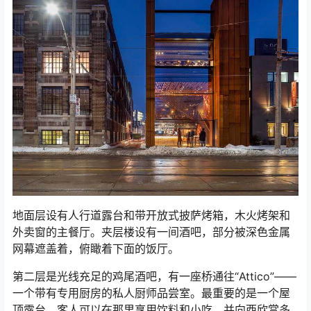
地面层设有人行道露台和带开放式披萨烤箱，木火烤架和
外卖窗的主餐厅。夹层楼设有一间酒吧，部分被深色金属
网幕遮盖着，俯瞰着下面的饭厅。
第二层是光线充足的鸡尾酒吧，有一座桥通往“Attico”——
一个带有专用厨房的私人厨师品尝室。最重要的是一个屋
顶露台，客人可以在那里享用饮料和小吃，并向西欣赏多