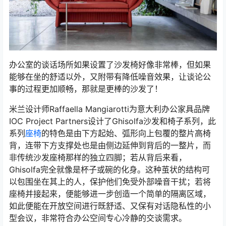
办公室的谈话场所如果设置了沙发椅好像非常棒，但如果
能够在坐的舒适以外，又附带有降低噪音效果，让谈论公
事的过程更加顺畅，那就是更棒的沙发了！
米兰设计师Raffaella Mangiarotti为意大利办公家具品牌
IOC Project Partners设计了Ghisolfa沙发和椅子系列，此
系列
座椅
的特色是由下方起始、弧形向上包覆的整片高椅
背，连带下方支撑处也是由侧边延伸到背后的一整片，而
非传统沙发座椅那样的独立四脚；若从背后来看，
Ghisolfa完全就像是杯子或碗的化身。这种茧状的结构可
以包围坐在其上的人，保护他们免受外部噪音干扰；若将
座椅并接起来，便能够进一步创造一个简单的隔离区域，
如此便能在开放空间进行既舒适、又保有对话隐私性的小
型会议，非常符合办公空间专心冷静的交谈需求。