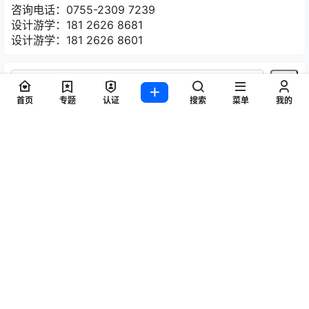
咨询电话：0755-2309 7239
设计游学：181 2626 8681
设计游学：181 2626 8601
首页
专题
认证
搜索
菜单
我的
热门标签
2020年意大利米兰家具展
2020米兰家具展
imm cologne
Maison&Objet
Salone del Mobile
产品设计
可持续设计
国际家具展
室内装饰
室内设计
家具
家具品牌
家具展览会
家具系列
家具设计
家居用品
展览
展览厅
工业展览会
巴黎时尚家居设计展
德国展览会
意大利家具
意大利家具品牌
意大利展览会
意大利米兰家具展
户外家具
桌子设计
椅子
椅子设计
欧洲展览会
汉诺威展览会
沙发设计
法兰克福灯光照明展
灯具设计
灵感之旅
照明
照明产品
照明设计
科隆国际家具展