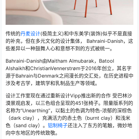
传统的
丹麦设计
(极简主义)和中东美学(装饰)似乎不是直接
的补充，但在多元文化的设计集体， Bahraini-Danish，这
些差异以一种鼓舞人心和意想不到的方式被统一。
Bahraini-Danish由Maitham Almubarak，Batool
Alshaikh和ChristianVennerstrøm于2016年创立，其名字
源于Bahrain与Denmark之间漫长的交汇处，在历史进程中
涉及考古学，建筑学和乳制品生产等领域。
设计工作室现在通过重新设计Vipp推出新的合作 受巴林沙
漠景观启发，以三色组合呈现的451张椅子。限量版系列的
名称为“Unearthing”，以黏土的色调为特色-浓郁的深棕色
（dark clay），充满活力的赤土色（burnt clay）和浅米
色（sand clay）。
铝制椅子
还注入了东方的笔触，微妙地
向中东地区的传统致敬。