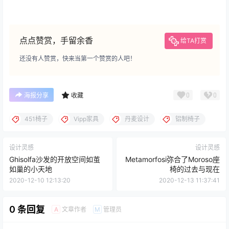
点点赞赏，手留余香
给TA打赏
还没有人赞赏，快来当第一个赞赏的人吧！
0
0
海报分享
收藏
451椅子
Vipp家具
丹麦设计
铝制椅子
设计灵感
设计灵感
Ghisolfa沙发的开放空间如茧
Metamorfosi弥合了Moroso座
如巢的小天地
椅的过去与现在
2020-12-10 12:13:20
2020-12-13 11:37:41
0 条回复
文章作者
管理员
A
M