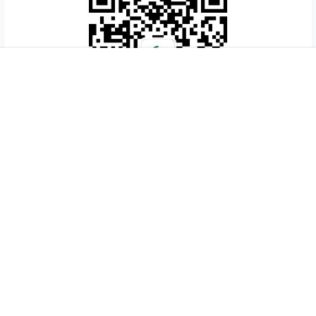
首页
专题
认证
搜索
菜单
我的
灵感之旅（lgzl.com.cn）专注米兰家具展，设计游学，分
享创作灵感，洞察市场趋势，探索设计品牌与设计师背后的
故事.
咨询电话：0755-2309 7239
设计游学：181 2626 8681
设计游学：181 2626 8601
热门标签