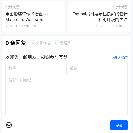
点点赞赏，手留余香
给TA打赏
还没有人赞赏，快来当第一个赞赏的人吧！
0
0
海报分享
收藏
优雅家具
家具设计
法国家具品牌
雕塑家具
设计灵感
设计灵感
用图形装饰你的墙壁---
Espinel吊灯展示出良好的设计
Manifesto Wallpaper
和对环境的关注
2021-1-13 9:00:39
2021-1-15 9:00:53
0 条回复
文章作者
管理员
A
M