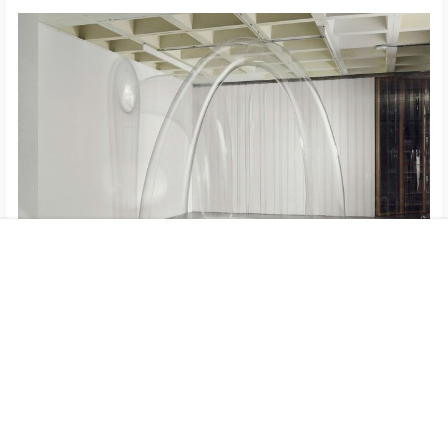
首页
专题
认证
搜索
菜单
我的
通过共同感兴趣的对象，Petaloti和Trampoukis专注于体
验环境和对象的创造，对物质性，概念性进行持续的研
究，并以有形的空间体验的形式进行。他们的作品在永久
性和短暂性，正式性和直观性之间来回转换，将手工和触
觉，实验性和诗意结合在一起。