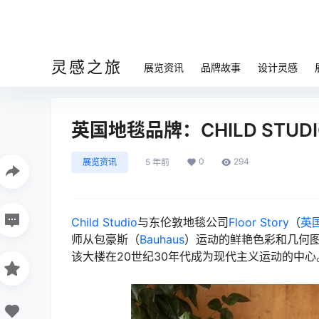
灵感之旅
展览资讯
品牌故事
设计灵感
英国地毯品牌：CHILD STUD
0
294
展览资讯
5 年前
Child Studio
与东伦敦地毯公司
Floor Story
（
英
师从包豪斯（
Bauhaus
）运动的鲜艳色彩和几何图
该大楼在20世纪30年代成为现代主义运动的中心