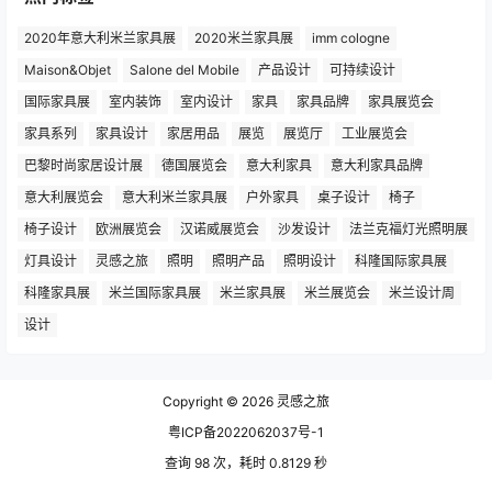
2020年意大利米兰家具展
2020米兰家具展
imm cologne
Maison&Objet
Salone del Mobile
产品设计
可持续设计
国际家具展
室内装饰
室内设计
家具
家具品牌
家具展览会
家具系列
家具设计
家居用品
展览
展览厅
工业展览会
巴黎时尚家居设计展
德国展览会
意大利家具
意大利家具品牌
意大利展览会
意大利米兰家具展
户外家具
桌子设计
椅子
椅子设计
欧洲展览会
汉诺威展览会
沙发设计
法兰克福灯光照明展
灯具设计
灵感之旅
照明
照明产品
照明设计
科隆国际家具展
科隆家具展
米兰国际家具展
米兰家具展
米兰展览会
米兰设计周
设计
Copyright © 2026
灵感之旅
粤ICP备2022062037号-1
查询 98 次，耗时 0.8129 秒