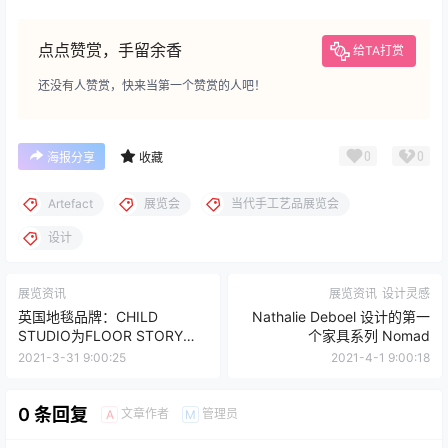
点点赞赏，手留余香
给TA打赏
还没有人赞赏，快来当第一个赞赏的人吧！
0
0
海报分享
收藏
Artefact
展览会
当代手工艺品展览会
设计
展览资讯
展览资讯
设计灵感
英国地毯品牌：CHILD
Nathalie Deboel 设计的第一
STUDIO为FLOOR STORY设
个家具系列 Nomad
计的首个地毯系列
2021-3-31 9:00:25
2021-4-1 9:00:18
0 条回复
文章作者
管理员
A
M