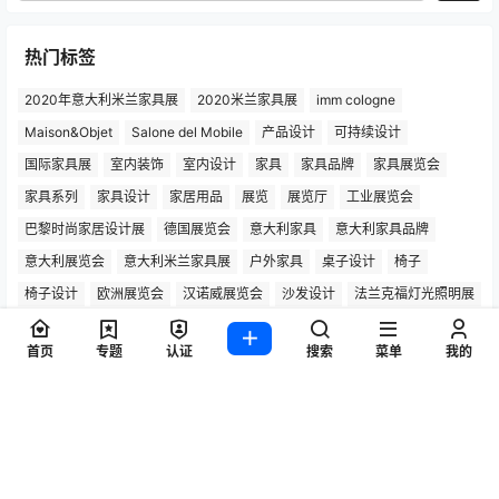
热门标签
2020年意大利米兰家具展
2020米兰家具展
imm cologne
Maison&Objet
Salone del Mobile
产品设计
可持续设计
国际家具展
室内装饰
室内设计
家具
家具品牌
家具展览会
家具系列
家具设计
家居用品
展览
展览厅
工业展览会
巴黎时尚家居设计展
德国展览会
意大利家具
意大利家具品牌
意大利展览会
意大利米兰家具展
户外家具
桌子设计
椅子
椅子设计
欧洲展览会
汉诺威展览会
沙发设计
法兰克福灯光照明展
灯具设计
灵感之旅
照明
照明产品
照明设计
科隆国际家具展
首页
专题
认证
搜索
菜单
我的
科隆家具展
米兰国际家具展
米兰家具展
米兰展览会
米兰设计周
设计
Copyright © 2026
灵感之旅