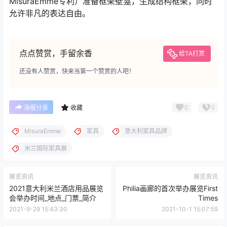
MisuraEmme专利）准备框架壁龛，生成结构框架，同时
允许非凡的表达自由。
点点赞赏，手留余香
给TA打赏
还没有人赞赏，快来当第一个赞赏的人吧！
0
0
海报分享
收藏
MisuraEmme
家具
意大利家具品牌
米兰国际家具展
展览资讯
展览资讯
2021意大利米兰酒店用品展览
Philia画廊的首次举办展览First
会举办时间_地点_门票_简介
Times
2021-9-29 15:43:30
2021-10-1 15:07:59