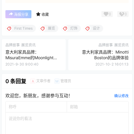
0
0
海报分享
收藏
First Times
展览
灯饰
设计
品牌故事
展览资讯
品牌故事
展览资讯
意大利家具品牌：
意大利家具品牌：Minotti
MisuraEmme的Moonlight
Boston的品牌体验
design
2021-9-30 9:00:40
2021-10-2 16:01:13
0 条回复
文章作者
管理员
A
M
欢迎您，新朋友，感谢参与互动！
确认修改