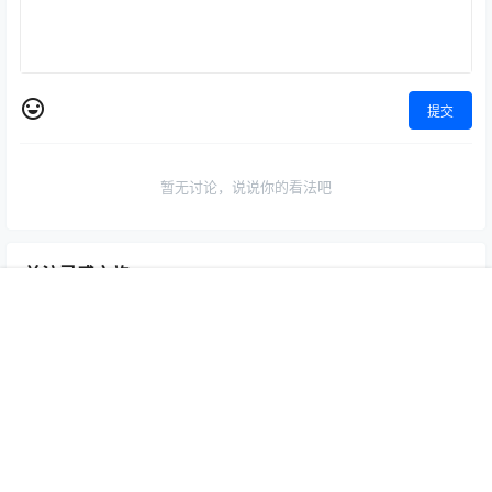
提交
暂无讨论，说说你的看法吧
关注灵感之旅
首页
专题
认证
搜索
菜单
我的