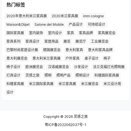
热门标签
2020年意大利米兰家具展
2020米兰家具展
imm cologne
Maison&Objet
Salone del Mobile
产品设计
可持续设计
国际家具展
室内装饰
室内设计
家具
家具品牌
家具展览会
家具系列
家具设计
家居用品
展览
展览厅
工业展览会
巴黎时尚家居设计展
德国展览会
意大利家具
意大利家具品牌
意大利展览会
意大利米兰家具展
户外家具
桌子设计
椅子
椅子设计
欧洲展览会
汉诺威展览会
沙发设计
法兰克福灯光照明展
灯具设计
灵感之旅
照明
照明产品
照明设计
科隆国际家具展
科隆家具展
米兰国际家具展
米兰家具展
米兰展览会
米兰设计周
设计
Copyright © 2026
灵感之旅
粤ICP备2022062037号-1