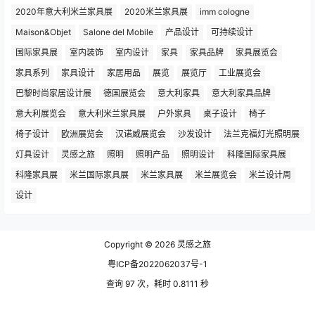
2020年意大利米兰家具展
2020米兰家具展
imm cologne
Maison&Objet
Salone del Mobile
产品设计
可持续设计
国际家具展
室内装饰
室内设计
家具
家具品牌
家具展览会
家具系列
家具设计
家居用品
展览
展览厅
工业展览会
巴黎时尚家居设计展
德国展览会
意大利家具
意大利家具品牌
意大利展览会
意大利米兰家具展
户外家具
桌子设计
椅子
椅子设计
欧洲展览会
汉诺威展览会
沙发设计
法兰克福灯光照明展
灯具设计
灵感之旅
照明
照明产品
照明设计
科隆国际家具展
科隆家具展
米兰国际家具展
米兰家具展
米兰展览会
米兰设计周
设计
Copyright © 2026
灵感之旅
粤ICP备2022062037号-1
查询 97 次，耗时 0.8111 秒