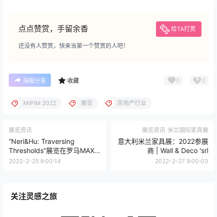
点点赞赏，手留余香
给TA打赏
还没有人赞赏，快来当第一个赞赏的人吧！
0
0
海报分享
收藏
MIPIM 2022
展览
房地产行业
展览资讯
展览资讯
米兰国际家具展
“Neri&Hu: Traversing
意大利米兰家具展：2022参展
Thresholds”展览在罗马MAXXI
商 | Wall & Deco 'srl
重新诠释 SCARPA
2022-2-25 9:00:14
2022-2-27 9:00:03
关注灵感之旅