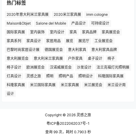
热门标签
2020年意大利米兰家具展
2020米兰家具展
imm cologne
Maison&Objet
Salone del Mobile
产品设计
可持续设计
国际家具展
室内装饰
室内设计
家具
家具品牌
家具展览会
家具系列
家具设计
家居用品
展览
展览厅
工业展览会
巴黎时尚家居设计展
德国展览会
意大利家具
意大利家具品牌
意大利展览会
意大利米兰家具展
户外家具
桌子设计
椅子
椅子设计
欧洲展览会
汉诺威展览会
沙发设计
法兰克福灯光照明展
灯具设计
灵感之旅
照明
照明产品
照明设计
科隆国际家具展
科隆家具展
米兰国际家具展
米兰家具展
米兰展览会
米兰设计周
设计
Copyright © 2026
灵感之旅
粤ICP备2022062037号-1
查询 99 次，耗时 0.7903 秒