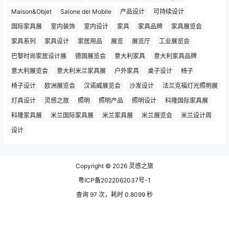
Maison&Objet
Salone del Mobile
产品设计
可持续设计
国际家具展
室内装饰
室内设计
家具
家具品牌
家具展览会
家具系列
家具设计
家居用品
展览
展览厅
工业展览会
巴黎时尚家居设计展
德国展览会
意大利家具
意大利家具品牌
意大利展览会
意大利米兰家具展
户外家具
桌子设计
椅子
椅子设计
欧洲展览会
汉诺威展览会
沙发设计
法兰克福灯光照明展
灯具设计
灵感之旅
照明
照明产品
照明设计
科隆国际家具展
科隆家具展
米兰国际家具展
米兰家具展
米兰展览会
米兰设计周
设计
Copyright © 2026
灵感之旅
粤ICP备2022062037号-1
查询 97 次，耗时 0.8099 秒