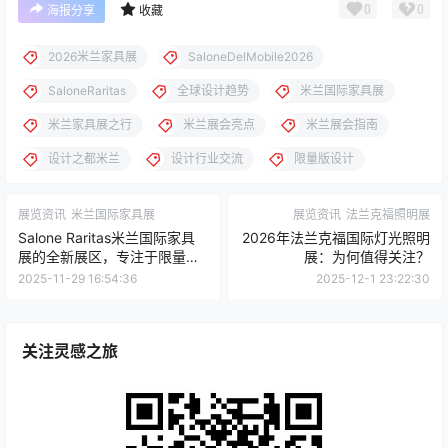
0
0
海报分享
收藏
2026米兰家具展
SaloneDelMobile2026
SaloneRaritas
全球设计趋势
米兰国际家具展
米兰家具展之行
米兰展会亮点
米兰展会指南
设计之都米兰
设计行业交流
限量版设计
展览资讯
米兰国际家具展
展览资讯
法兰克福照明展
Salone Raritas米兰国际家具
2026年法兰克福国际灯光照明
展的全新展区，专注于限量版
展：为何值得关注？
设计与高端创意
2025-11-29 16:54:36
2025-12-1 23:22:30
关注灵感之旅