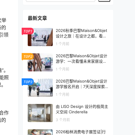
最新文章
次举
新的
2026秋季巴黎Maison&Objet
TOP1
引领
设计之旅｜在设计之都，看见
未来生活的模样
1 个月前
2026巴黎Maison&Objet设计
TOP2
游学：一次看懂未来家居设计
趋势
1 个月前
”。
能照
2026巴黎Maison&Objet设计
TOP3
果。
游学报名开启｜7天深度探索
全球家居设计趋势
1 个月前
由 LISO Design 设计的极简主
义空间 Cinderella
合作
沿的
3 个月前
2026柏林消费电子展签证|行